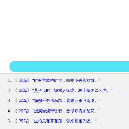
1、 〖
写鸟
〗
“时有官船桥畔过，白鸥飞去落前滩。”
2、 〖
写鸟
〗
“燕子飞时，绿水人家绕。枝上柳绵吹又少。”
3、 〖
写鸟
〗
“杨柳千条送马蹄，北来征雁旧南飞。”
4、 〖
写鸟
〗
“烧痕惨淡带昏鸦，数尽寒梅未见花。”
5、 〖
写鸟
〗
“生怕见花开花落，朝来塞雁先还。”