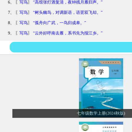
6、 〖
写鸟
〗
“高馆张灯酒复清，夜钟残月雁归声。”
7、 〖
写鸟
〗
“树头幽鸟，对调新语，语罢双飞却。”
8、 〖
写鸟
〗
“孤舟向广武，一鸟归成皋。”
9、 〖
写鸟
〗
“云外好呼南去雁，系书先为报江乡。”
七年级数学上册(2024秋版)