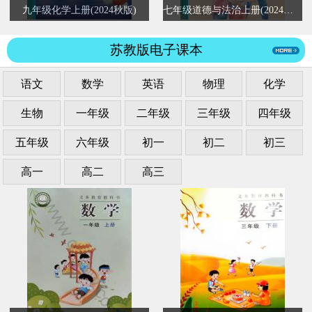
九年级化学上册(2024秋版)
七年级道德与法治上册(2024秋版)(部编版)
苏教版电子课本
语文
数学
英语
物理
化学
生物
一年级
二年级
三年级
四年级
五年级
六年级
初一
初二
初三
高一
高二
高三