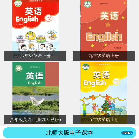
六年级英语上册
九年级英语上册
八年级英语上册(2025秋版)
五年级英语上册
北师大版电子课本