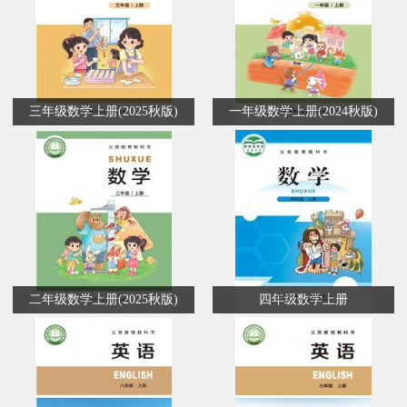
三年级数学上册(2025秋版)
一年级数学上册(2024秋版)
二年级数学上册(2025秋版)
四年级数学上册