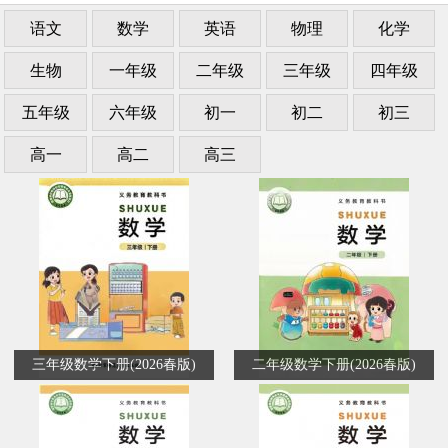
语文
数学
英语
物理
化学
生物
一年级
二年级
三年级
四年级
五年级
六年级
初一
初二
初三
高一
高二
高三
三年级数学下册(2026春版)
二年级数学下册(2026春版)