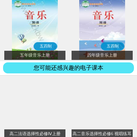
五四制
五四制
五年级音乐上册
四年级音乐上册
您可能还感兴趣的电子课本
高二法语选择性必修Ⅳ上册
高二音乐选择性必修6 视唱练耳