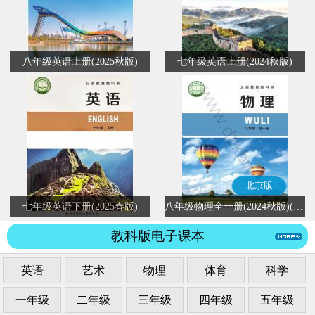
八年级英语上册(2025秋版)
七年级英语上册(2024秋版)
北京版
七年级英语下册(2025春版)
八年级物理全一册(2024秋版)(北京版)
教科版电子课本
英语
艺术
物理
体育
科学
一年级
二年级
三年级
四年级
五年级