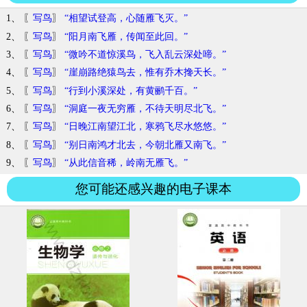
1、 〖
写鸟
〗
“相望试登高，心随雁飞灭。”
2、 〖
写鸟
〗
“阳月南飞雁，传闻至此回。”
3、 〖
写鸟
〗
“微吟不道惊溪鸟，飞入乱云深处啼。”
4、 〖
写鸟
〗
“崖崩路绝猿鸟去，惟有乔木搀天长。”
5、 〖
写鸟
〗
“行到小溪深处，有黄鹂千百。”
6、 〖
写鸟
〗
“洞庭一夜无穷雁，不待天明尽北飞。”
7、 〖
写鸟
〗
“日晚江南望江北，寒鸦飞尽水悠悠。”
8、 〖
写鸟
〗
“别日南鸿才北去，今朝北雁又南飞。”
9、 〖
写鸟
〗
“从此信音稀，岭南无雁飞。”
您可能还感兴趣的电子课本