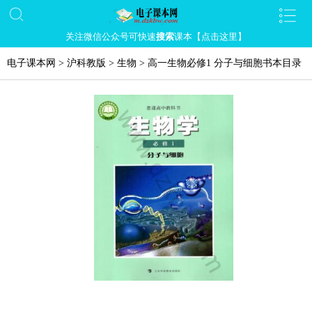
关注微信公众号可快速
搜索
课本【点击这里】
电子课本网
>
沪科教版
>
生物
>
高一生物必修1 分子与细胞书本目录