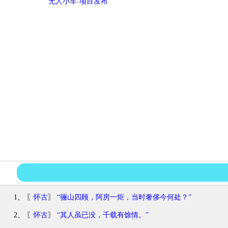
无人小车·项目发布
1、 〖
怀古
〗
“骊山四顾，阿房一炬，当时奢侈今何处？”
2、 〖
怀古
〗
“其人虽已没，千载有馀情。”