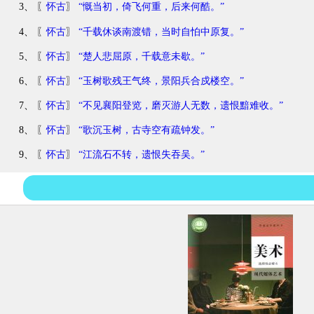
3、 〖
怀古
〗
“慨当初，倚飞何重，后来何酷。”
4、 〖
怀古
〗
“千载休谈南渡错，当时自怕中原复。”
5、 〖
怀古
〗
“楚人悲屈原，千载意未歇。”
6、 〖
怀古
〗
“玉树歌残王气终，景阳兵合戍楼空。”
7、 〖
怀古
〗
“不见襄阳登览，磨灭游人无数，遗恨黯难收。”
8、 〖
怀古
〗
“歌沉玉树，古寺空有疏钟发。”
9、 〖
怀古
〗
“江流石不转，遗恨失吞吴。”