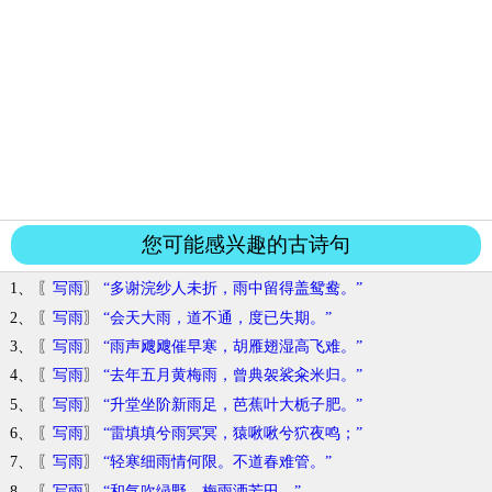
您可能感兴趣的古诗句
1、 〖
写雨
〗
“多谢浣纱人未折，雨中留得盖鸳鸯。”
2、 〖
写雨
〗
“会天大雨，道不通，度已失期。”
3、 〖
写雨
〗
“雨声飕飕催早寒，胡雁翅湿高飞难。”
4、 〖
写雨
〗
“去年五月黄梅雨，曾典袈裟籴米归。”
5、 〖
写雨
〗
“升堂坐阶新雨足，芭蕉叶大栀子肥。”
6、 〖
写雨
〗
“雷填填兮雨冥冥，猿啾啾兮狖夜鸣；”
7、 〖
写雨
〗
“轻寒细雨情何限。不道春难管。”
8、 〖
写雨
〗
“和气吹绿野，梅雨洒芳田。”