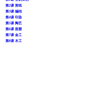
第2课 剪纸
第3课 编结
第4课 印染
第5课 陶艺
第6课 面塑
第7课 金工
第8课 木工