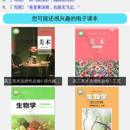
9、 〖
写雨
〗
“苍旻霁凉雨，石路无飞尘。”
您可能还感兴趣的电子课本
高三美术选择性必修6 现代媒体艺术
高三美术选择性必修5 工艺