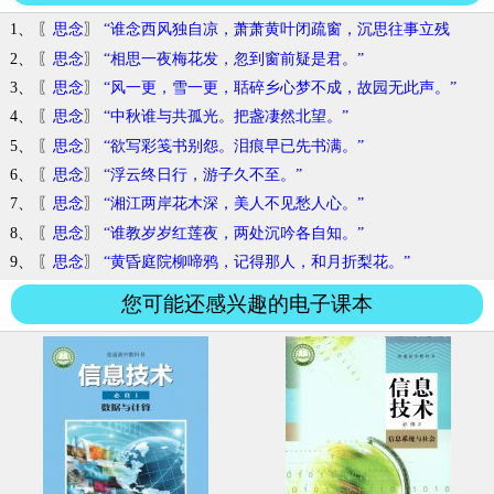
1、 〖
思念
〗
“谁念西风独自凉，萧萧黄叶闭疏窗，沉思往事立残
阳。”
2、 〖
思念
〗
“相思一夜梅花发，忽到窗前疑是君。”
3、 〖
思念
〗
“风一更，雪一更，聒碎乡心梦不成，故园无此声。”
4、 〖
思念
〗
“中秋谁与共孤光。把盏凄然北望。”
5、 〖
思念
〗
“欲写彩笺书别怨。泪痕早已先书满。”
6、 〖
思念
〗
“浮云终日行，游子久不至。”
7、 〖
思念
〗
“湘江两岸花木深，美人不见愁人心。”
8、 〖
思念
〗
“谁教岁岁红莲夜，两处沉吟各自知。”
9、 〖
思念
〗
“黄昏庭院柳啼鸦，记得那人，和月折梨花。”
您可能还感兴趣的电子课本