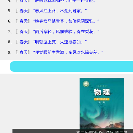
4、 〖
春天
〗
“解鞍欹枕绿杨桥，杜宇一声春晓。”
5、 〖
春天
〗
“春风江上路，不觉到君家。”
6、 〖
春天
〗
“晚春盘马踏青苔，曾傍绿阴深驻。”
7、 〖
春天
〗
“雨后寒轻，风前香软，春在梨花。”
8、 〖
春天
〗
“明朝游上苑，火速报春知。”
9、 〖
春天
〗
“便觉眼前生意满，东风吹水绿参差。”