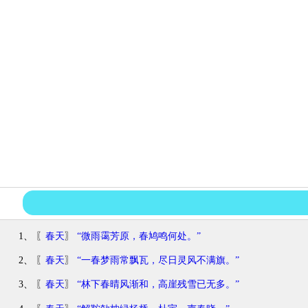
1、 〖
春天
〗
“微雨霭芳原，春鸠鸣何处。”
2、 〖
春天
〗
“一春梦雨常飘瓦，尽日灵风不满旗。”
3、 〖
春天
〗
“林下春晴风渐和，高崖残雪已无多。”