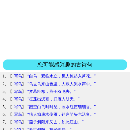
您可能感兴趣的古诗句
1、 〖
写鸟
〗
“白鸟一双临水立，见人惊起入芦花。”
2、 〖
写鸟
〗
“鸟去鸟来山色里，人歌人哭水声中。”
3、 〖
写鸟
〗
“罗幕轻寒，燕子双飞去。”
4、 〖
写鸟
〗
“征蓬出汉塞，归雁入胡天。”
5、 〖
写鸟
〗
“翻空白鸟时时见，照水红蕖细细香。”
6、 〖
写鸟
〗
“猎人箭底求伤雁，钓户竿头乞活鱼。”
7、 〖
写鸟
〗
“燕子斜阳来又去，如此江山。”
8、 〖
写鸟
〗
“雁过斜阳，草迷烟渚。”