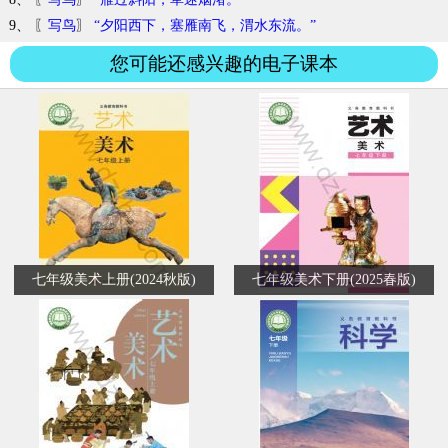
9、 〖
写鸟
〗
“夕阳西下，塞雁南飞，渭水东流。”
您可能还感兴趣的电子课本
七年级美术上册(2024秋版)
七年级美术下册(2025春版)