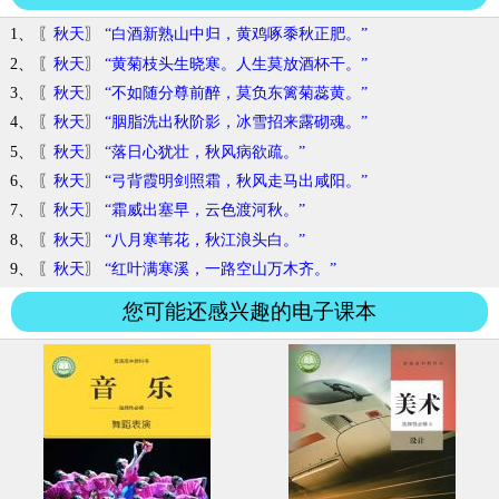
1、 〖
秋天
〗
“白酒新熟山中归，黄鸡啄黍秋正肥。”
2、 〖
秋天
〗
“黄菊枝头生晓寒。人生莫放酒杯干。”
3、 〖
秋天
〗
“不如随分尊前醉，莫负东篱菊蕊黄。”
4、 〖
秋天
〗
“胭脂洗出秋阶影，冰雪招来露砌魂。”
5、 〖
秋天
〗
“落日心犹壮，秋风病欲疏。”
6、 〖
秋天
〗
“弓背霞明剑照霜，秋风走马出咸阳。”
7、 〖
秋天
〗
“霜威出塞早，云色渡河秋。”
8、 〖
秋天
〗
“八月寒苇花，秋江浪头白。”
9、 〖
秋天
〗
“红叶满寒溪，一路空山万木齐。”
您可能还感兴趣的电子课本