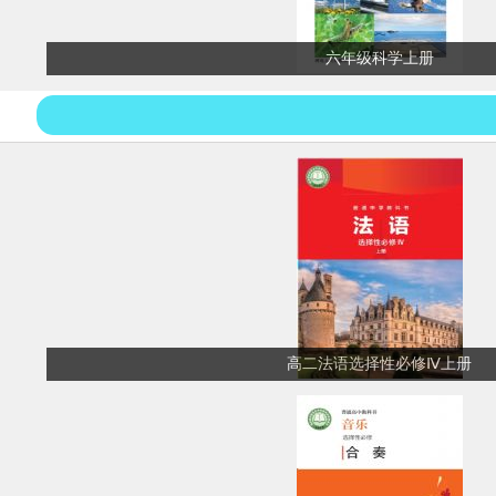
六年级科学上册
高二法语选择性必修Ⅳ上册