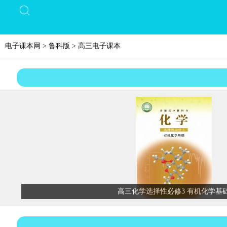
电子课本网
>
鲁科版
>
高三电子课本
高三化学选择性必修3 有机化学基