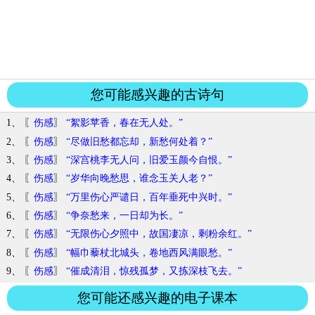
您可能感兴趣的古诗句
1、 〖
伤感
〗
“絮影苹香，春在无人处。”
2、 〖
伤感
〗
“尽做旧愁都忘却，新愁何处着？”
3、 〖
伤感
〗
“深宫桃李无人问，旧爱玉颜今自恨。”
4、 〖
伤感
〗
“岁华向晚愁思，谁念玉关人老？”
5、 〖
伤感
〗
“万里伤心严谴日，百年垂死中兴时。”
6、 〖
伤感
〗
“争奈愁来，一日却为长。”
7、 〖
伤感
〗
“无限伤心夕照中，故国凄凉，剩粉余红。”
8、 〖
伤感
〗
“幅巾藜杖北城头，卷地西风满眼愁。”
9、 〖
伤感
〗
“催成清泪，惊残孤梦，又拣深枝飞去。”
您可能还感兴趣的电子课本