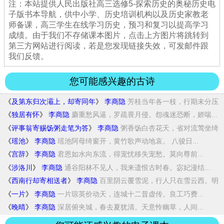
注：本站提供人民出版社高三选修5-探索历史的奥秘历史电
子版书本导航，供中小学、历史培训机构以及历史家教老
师备课，高三学生在线学习历史，预习和复习以提高学习
成绩。由于我们不存储课本图片，点击上方图片将跳转到
第三方网站进行阅读，若是您发现链接失效，可发邮件跟
我们反馈。
您可能感兴趣的古诗
《
及第东归次灞上，却寄同年
》
李商隐
芳桂当年各一枝，行期未分压
春期。江鱼朔雁...
《
独居有怀
》
李商隐
麝重愁风逼，罗疏畏月侵。怨魂迷恐断，娇喘...
《
评事翁寄赐饧粥走笔为答
》
李商隐
粥香饧白杏花天，省对流莺坐绮
筵。今日寄来...
《
瑶池
》
李商隐
瑶池阿母绮窗开，黄竹歌声动地哀。 八骏日...
《
宫辞
》
李商隐
君恩如水向东流，得宠忧移失宠愁。莫向尊前...
《
涉洛川
》
李商隐
通谷阳林不见人，我来遗恨古时春。宓妃漫结...
《
西南行却寄相送者
》
李商隐
百里阴云覆雪泥，行人只在雪云西。明
朝惊破...
《
一片
》
李商隐
一片琼英价动天，连城十二昔虚传。良工巧费...
《
晚晴
》
李商隐
深居俯夹城，春去夏犹清。天意怜幽草，人间...