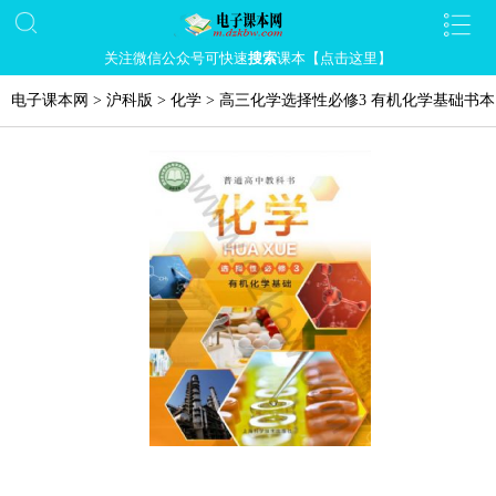
关注微信公众号可快速
搜索
课本【点击这里】
电子课本网
>
沪科版
>
化学
>
高三化学选择性必修3 有机化学基础书