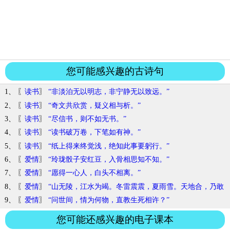
您可能感兴趣的古诗句
1、 〖
读书
〗
“非淡泊无以明志，非宁静无以致远。”
2、 〖
读书
〗
“奇文共欣赏，疑义相与析。”
3、 〖
读书
〗
“尽信书，则不如无书。”
4、 〖
读书
〗
“读书破万卷，下笔如有神。”
5、 〖
读书
〗
“纸上得来终觉浅，绝知此事要躬行。”
6、 〖
爱情
〗
“玲珑骰子安红豆，入骨相思知不知。”
7、 〖
爱情
〗
“愿得一心人，白头不相离。”
8、 〖
爱情
〗
“山无陵，江水为竭。冬雷震震，夏雨雪。天地合，乃敢
与君绝。”
9、 〖
爱情
〗
“问世间，情为何物，直教生死相许？”
您可能还感兴趣的电子课本