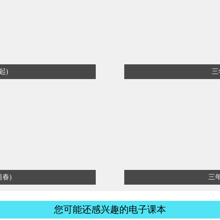
起)
三
祖春)
三年
您可能还感兴趣的电子课本