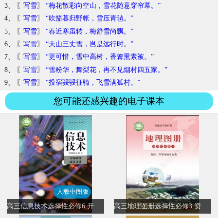
3、 〖
写雪
〗
“梅花散彩向空山，雪花随意穿帘幕。”
4、 〖
写雪
〗
“吹笳暮归野帐，雪压青毡。”
5、 〖
写雪
〗
“春近寒虽转，梅舒雪尚飘。”
6、 〖
写雪
〗
“天山三丈雪，岂是远行时。”
7、 〖
写雪
〗
“更可惜，雪中高树，香篝熏素被。”
8、 〖
写雪
〗
“雪粉华，舞梨花，再不见烟村四五家。”
9、 〖
写雪
〗
“投宿骎骎征骑，飞雪满孤村。”
您可能还感兴趣的电子课本
人教中图版
高三信息技术选择性必修6 开源硬件项目设计(人教中图版)
高三地理图册选择性必修3 资源、环境与国家安全