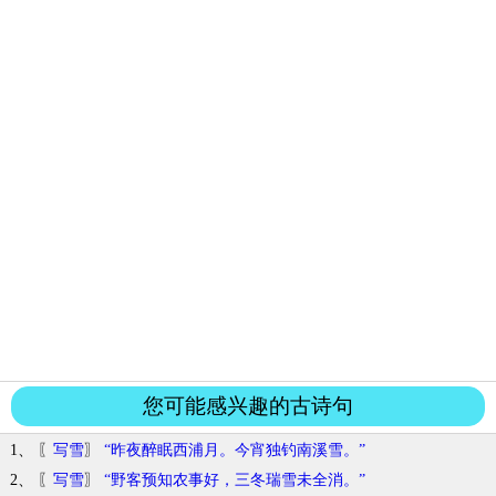
您可能感兴趣的古诗句
1、 〖
写雪
〗
“昨夜醉眠西浦月。今宵独钓南溪雪。”
2、 〖
写雪
〗
“野客预知农事好，三冬瑞雪未全消。”