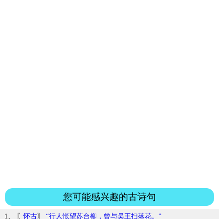
您可能感兴趣的古诗句
1、 〖
怀古
〗
“行人怅望苏台柳，曾与吴王扫落花。”