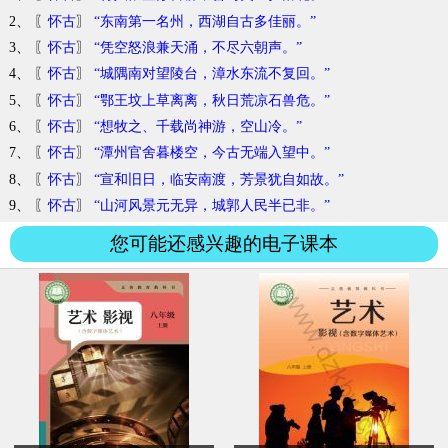
2、 〖
怀古
〗
“东南第一名州，西湖自古多佳丽。”
3、 〖
怀古
〗
“凭空怒浪兼天涌，不尽六朝声。”
4、 〖
怀古
〗
“城隅南对望陵台，漳水东流不复回。”
5、 〖
怀古
〗
“鄂王坟上草离离，秋日荒凉石兽危。”
6、 〖
怀古
〗
“想牧之、千载尚神游，空山冷。”
7、 〖
怀古
〗
“潭州官舍暮楼空，今古无端入望中。”
8、 〖
怀古
〗
“宣和旧日，临安南渡，芳景犹自如故。”
9、 〖
怀古
〗
“山河风景元无异，城郭人民半已非。”
您可能还感兴趣的电子课本