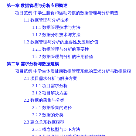
第一章 数据管理与分析应用概述
项目范例 中学生膳食和运动习惯的数据管理与分析调查
1.1 数据管理与分析技术
1.1.1 数据管理技术与方法
1.1.2 数据分析技术与方法
1.2 数据管理与分析的重要性及应用价值
1.2.1 数据管理与分析的重要性
1.2.2 数据管理与分析的应用价值
第二章 需求分析与数据建模
项目范例 中学生体质健康数据管理系统的需求分析与数据建模
2.1 项目需求分析与解决方案
2.1.1 项目需求分析.
2.1.2 项目解决方案
2.2 数据的采集与分类
2.2.1 数据采集的途径
2.2.2 数据的分类
2.3 建立关系数据模型
2.3.1 概念模型与E- R方法