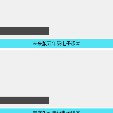
未来版五年级电子课本
未来版七年级电子课本