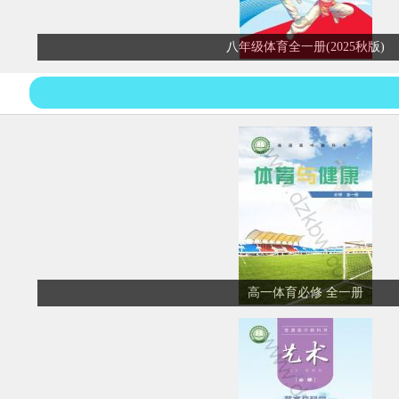
八年级体育全一册(2025秋版)
高一体育必修 全一册