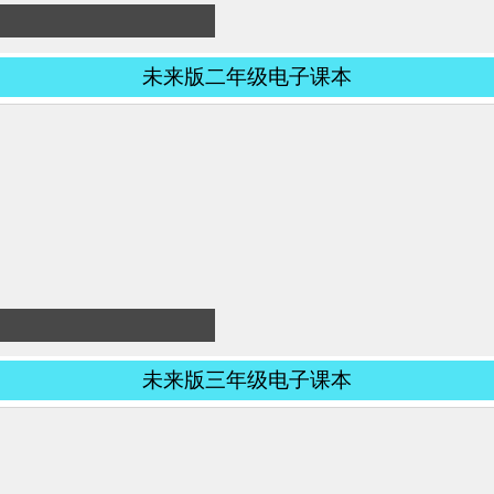
未来版二年级电子课本
未来版三年级电子课本