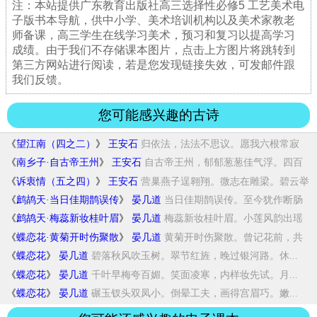
注：本站提供广东教育出版社高三选择性必修5 工艺美术电
子版书本导航，供中小学、美术培训机构以及美术家教老
师备课，高三学生在线学习美术，预习和复习以提高学习
成绩。由于我们不存储课本图片，点击上方图片将跳转到
第三方网站进行阅读，若是您发现链接失效，可发邮件跟
我们反馈。
您可能感兴趣的古诗
《
望江南（四之二）
》
王安石
归依法，法法不思议。愿我六根常寂
静，心如...
《
南乡子·自古帝王州
》
王安石
自古帝王州，郁郁葱葱佳气浮。四百
年来成一...
《
诉衷情（五之四）
》
王安石
营巢燕子逞翱翔。微志在雕梁。碧云举
翮千里...
《
鹧鸪天·当日佳期鹊误传
》
晏几道
当日佳期鹊误传。至今犹作断肠
仙。桥成汉渚...
《
鹧鸪天·梅蕊新妆桂叶眉
》
晏几道
梅蕊新妆桂叶眉。小莲风韵出瑶
池。云随绿水...
《
蝶恋花·黄菊开时伤聚散
》
晏几道
黄菊开时伤聚散。曾记花前，共
说深深愿。重...
《
蝶恋花
》
晏几道
碧落秋风吹玉树。翠节红旌，晚过银河路。休...
《
蝶恋花
》
晏几道
千叶早梅夸百媚。笑面凌寒，内样妆先试。月...
《
蝶恋花
》
晏几道
碾玉钗头双凤小。倒晕工夫，画得宫眉巧。嫩...