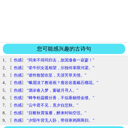
您可能感兴趣的古诗句
1、 〖
伤感
〗
“同来不得同归去，故国逢春一寂寥！”
2、 〖
伤感
〗
“牵牛织女遥相望，尔独何辜限河梁。”
3、 〖
伤感
〗
“谁怜散髻吹笙，天涯芳草关情。”
4、 〖
伤感
〗
“蛾眉淡了教谁画？瘦岩岩羞戴石榴花。”
5、 〖
伤感
〗
“酒浓春入梦，窗破月寻人。”
6、 〖
伤感
〗
“蜂争粉蕊蝶分香，不似垂杨惜金缕。”
7、 〖
伤感
〗
“云中君不见，竟夕自悲秋。”
8、 〖
伤感
〗
“目断秋霄落雁，醉来时响空弦。”
9、 〖
伤感
〗
“夕阳牛背无人卧，带得寒鸦两两归。”