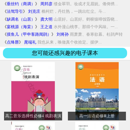
《
垂丝钓（商调）
》
周邦彦
缕金翠羽。妆成才见眉妩。倦倚绣...
《
法驾导引
》
刘克庄
樵柯烂，丹灶熟，一跳出红尘。斗...
《
缺调名（山居）
》
龚大明
山居好。山居好。鹤唳猿啼饯昏晓...
《
宴桃源（海棠）
》
王之道
水外漫山桃李。那得个中风味。一...
《
摸鱼儿（甲申客路闻鹃）
》
刘将孙
雨萧萧、春寒欲暮。杜鹃声转
□□...
《
点绛唇
》
晁端礼
我也从来，唤做真个收拾定。据伊...
您可能还感兴趣的电子课本
高二音乐选择性必修4 戏剧表演
高一法语必修Ⅲ上册