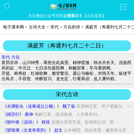
关注微信公众号可快速
搜索
课本【点击这里】
电子课本网
>
古诗大全
>
宋代
>
方岳的诗
>
满庭芳（寿通判七月二十
满庭芳（寿通判七月二十二日）
宋代
·
方岳
星昴呈祥，山川钟秀，果然生此真贤。精神莹澈，秋水共长天。况值西
风初起，中元过、七日凉先庭院爽，称觞贺客，车马看骈阗。
开筵。称寿处，红袖歌舞，脆管繁弦。愿公与椿松，对阅天年。纵使平
分风月，不容暂、吟醉苕川。龙光近，行看凤诏，促入秉钧权。
宋代古诗
《
水调歌头（送蒋成父公顺）
》
魏了翁
风雪锢迁客，闭户紧蒙头。一
声门...
《
踏莎行
》
蔡伸
珮解江皋，魂消南浦。人生惟有别...
《
朝中措（汤词）
》
程垓
龙团分罢觉芳滋。歌彻碧云词。翠...
《
望海潮（次龙有章韵）
》
赵文
云外梅阴，雨余苔晕，嫩寒初沁罗...