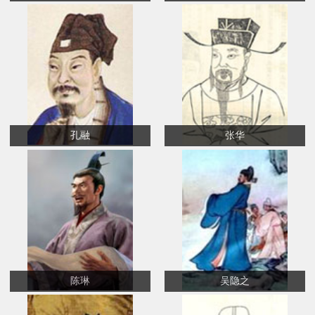
孔融
张华
陈琳
吴隐之