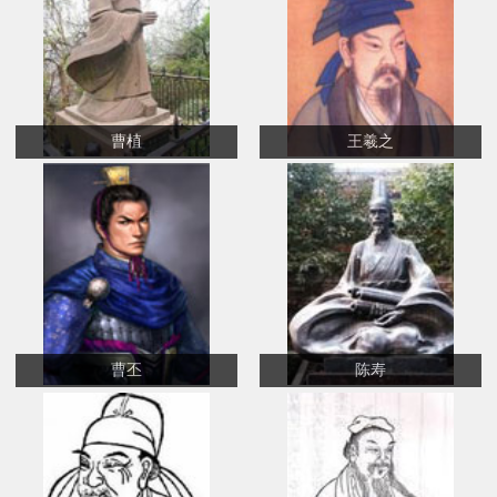
曹植
王羲之
曹丕
陈寿