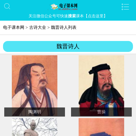
关注微信公众号可快速
搜索
课本【点击这里】
电子课本网
>
古诗大全
>
魏晋诗人列表
魏晋诗人
陶渊明
曹操