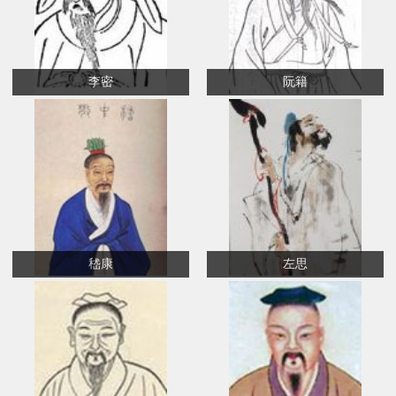
李密
阮籍
嵇康
左思