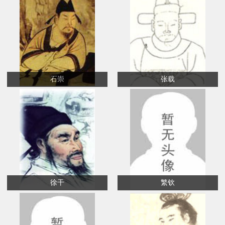
石崇
张载
徐干
繁钦