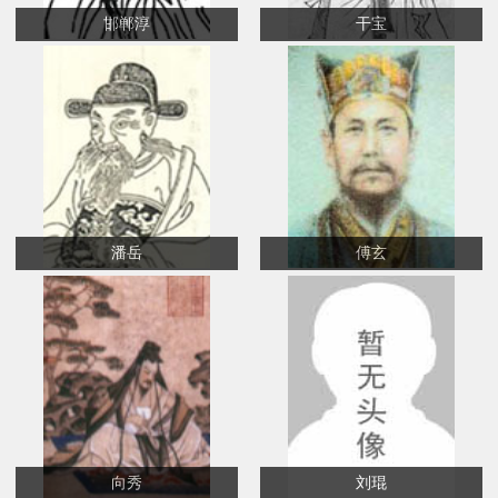
邯郸淳
干宝
潘岳
傅玄
向秀
刘琨