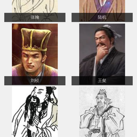
张翰
陆机
刘桢
王粲