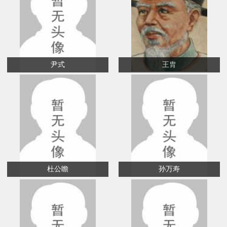
尹式
王胄
杜公瞻
孙万寿