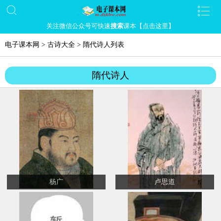
关注微信公众号可快速
搜索
课本【点击这里】
电子课本网
>
古诗大全
>
隋代诗人列表
隋代诗人
杨广
卢思道