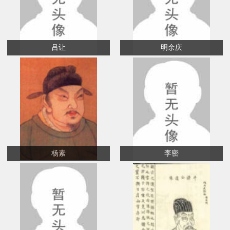
吕让
明余庆
杨素
李密