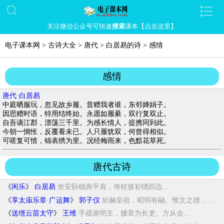
关注微信公众号可快速
搜索
课本【点击这里】
电子课本网
>
古诗大全
>
唐代
>
白居易的诗
>
感情
感情
唐代
·
白居易
中庭晒服玩，忽见故乡履。昔赠我者谁，东邻婵娟子。
因思赠时语，特用结终始。永愿如履綦，双行复双止。
自吾谪江郡，漂荡三千里。为感长情人，提携同到此。
今朝一惆怅，反覆看未已。人只履犹双，何曾得相似。
可嗟复可惜，锦表绣为里。况经梅雨来，色黯花草死。
唐代古诗
《
闲乐
》
白居易
坐安卧稳舆平肩，倚杖披衫绕四边...
《
享太庙乐章·广运舞
》
郭子仪
於赫皇祖，昭明有融。惟文之德，...
《
送缙云苗太守
》
王维
手疏谢明主，腰章为长吏。方从会...