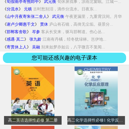
《
旬假南亭寄熊郎中
》
武元衡
旬休屏戎事，凉雨北窗眠。江城一...
《
分流水
》
元稹
古时愁别泪，滴作分流水。日夜东...
《
山中月夜寄朱张二舍人
》
武元衡
午夜更漏里，九重霄汉间。月华
云...
《
谢卢少卿惠千文
》
贯休
庐山有石镜，高倚无尘垢。昼景分...
《
邯郸客舍歌
》
岑参
客从长安来，驱马邯郸道。伤心丛...
《
感遇·其二
》
张九龄
江南有丹橘，经冬犹绿林。岂伊地...
《
寄贯休上人
》
吴融
别来如梦亦如云，八字微言不复闻...
您可能还感兴趣的电子课本
高二英语选择性必修 第二册
高二化学选择性必修1 化学反应原理