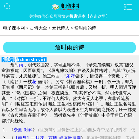
关注微信公众号可快速
搜索
课本【点击这里】
电子课本网
>
古诗大全
>
元代诗人
>
詹时雨的诗
詹时雨的诗
詹时雨(zhān shí yǔ)
詹时
雨
，明代戏曲家，字号里籍不详。《录鬼簿续编》载其“随父
宦游福建，因而家焉”。《录鬼簿续编》在谈及其性格时，言其“为人沉
静寡言，才思敏捷”。他工散曲，“
乐府
极多”，惜仅存一个套数，即
《〔南吕〕一枝
花
·丽情》。另有《补西厢弈棋》一剧，仅一折，即为
王实甫《西厢记》第一本第三折崔张联吟后，又增一折。明人闵遇五评
其云：“然《围棋》之词，板直淡涩。”对其评价不高。然明代也有人
说：“《对弈》一折，不详何人所增。然大有元人老手，亦非近笔所
能”（《暖红室汇刻传剧·晚进王生<围棋闯局>跋》）。晚进王生名号里
籍以及生卑皆无考，故今人多以为晚进王生为詹时雨之托名，庄一拂先
生《古典戏曲存目汇考》、隋树森先生《全元散曲》中关于詹氏介绍，
都持此疑论。
1、《
杂剧·对弈
》
(旦扮莺引旦俫扮红上)(旦)自从寺中见了那秀才，便
有些心中放...
2、《
【南吕】一枝花 丽情_银杏叶凋零
》
银杏叶凋零鸭脚黄，玉树