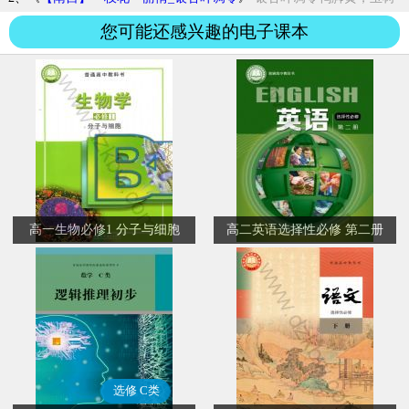
花冷淡鸡冠紫，红豆冠啄残鹦鹉粒，碧梧桐...
您可能还感兴趣的电子课本
高一生物必修1 分子与细胞
高二英语选择性必修 第二册
选修 C类