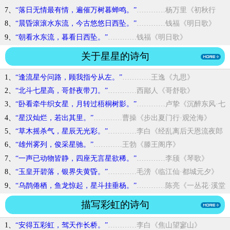
7、
“落日无情最有情，遍催万树暮蝉鸣。”
…………杨万里《初秋行
圃》
8、
“晨昏滚滚水东流，今古悠悠日西坠。”
…………钱福《明日歌》
9、
“朝看水东流，暮看日西坠。”
…………钱福《明日歌》
关于星星的诗句
1、
“逢流星兮问路，顾我指兮从左。”
…………王逸《九思》
2、
“北斗七星高，哥舒夜带刀。”
…………西鄙人《哥舒歌》
3、
“卧看牵牛织女星，月转过梧桐树影。”
…………卢挚《沉醉东风·七
夕》
4、
“星汉灿烂，若出其里。”
…………曹操《步出夏门行·观沧海》
5、
“草木摇杀气，星辰无光彩。”
…………李白《经乱离后天恩流夜郎
忆旧游书怀赠江夏韦太守良宰》
6、
“雄州雾列，俊采星驰。”
…………王勃《滕王阁序》
7、
“一声已动物皆静，四座无言星欲稀。”
…………李颀《琴歌》
8、
“玉皇开碧落，银界失黄昏。”
…………毛滂《临江仙·都城元夕》
9、
“乌鹊倦栖，鱼龙惊起，星斗挂垂杨。”
…………陈亮《一丛花·溪堂
玩月作》
描写彩虹的诗句
1、
“安得五彩虹，驾天作长桥。”
…………李白《焦山望寥山》