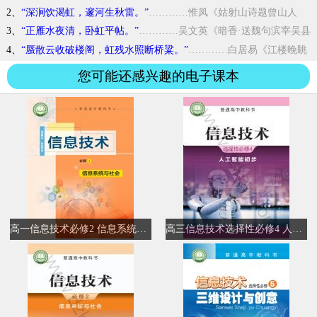
2、
“深涧饮渴虹，邃河生秋雷。”
…………惟凤《姑射山诗题曾山人
壁》
3、
“正雁水夜清，卧虹平帖。”
…………吴文英《暗香·送魏句滨宰吴县
解组分韵得阖字》
4、
“蜃散云收破楼阁，虹残水照断桥粱。”
…………白居易《江楼晚眺
景物鲜奇吟玩成篇寄水部张员外》
您可能还感兴趣的电子课本
高一信息技术必修2 信息系统与社会
高三信息技术选择性必修4 人工智能初步