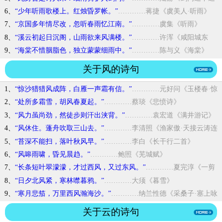
微雨》
6、
“少年听雨歌楼上。红烛昏罗帐。”
…………蒋捷《虞美人·听雨》
7、
“京国多年情尽改，忽听春雨忆江南。”
…………虞集《听雨》
8、
“溪云初起日沉阁，山雨欲来风满楼。”
…………许浑《咸阳城东
楼》
9、
“海棠不惜胭脂色，独立蒙蒙细雨中。”
…………陈与义《海棠》
关于风的诗句
1、
“惊沙猎猎风成阵，白雁一声霜有信。”
…………元好问《玉楼春·惊
沙猎猎风成阵》
2、
“处所多霜雪，胡风春夏起。”
…………蔡琰《悲愤诗》
3、
“风力虽尚劲，然徒步则汗出浃背。”
…………袁宏道《满井游记》
4、
“风休住。蓬舟吹取三山去。”
…………李清照《渔家傲·天接云涛连
晓雾》
5、
“苔深不能扫，落叶秋风早。”
…………李白《长干行二首》
6、
“风嗥雨啸，昏见晨趋。”
…………鲍照《芜城赋》
7、
“长条短叶翠濛濛，才过西风，又过东风。”
…………夏完淳《一剪
梅·咏柳》
8、
“日夕北风紧，寒林噤暮鸦。”
…………大须《暮雪》
9、
“寒月悲笳，万里西风瀚海沙。”
…………纳兰性德《采桑子·塞上咏
雪花》
关于云的诗句