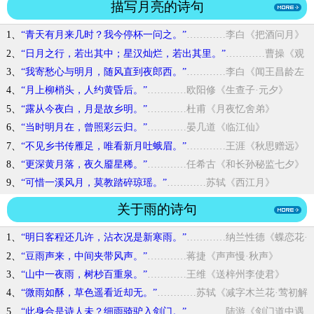
描写月亮的诗句
1、
“青天有月来几时？我今停杯一问之。”
…………李白《把酒问月》
2、
“日月之行，若出其中；星汉灿烂，若出其里。”
…………曹操《观
沧海》
3、
“我寄愁心与明月，随风直到夜郎西。”
…………李白《闻王昌龄左
迁龙标遥有此寄》
4、
“月上柳梢头，人约黄昏后。”
…………欧阳修《生查子·元夕》
5、
“露从今夜白，月是故乡明。”
…………杜甫《月夜忆舍弟》
6、
“当时明月在，曾照彩云归。”
…………晏几道《临江仙》
7、
“不见乡书传雁足，唯看新月吐蛾眉。”
…………王涯《秋思赠远》
8、
“更深黄月落，夜久靥星稀。”
…………任希古《和长孙秘监七夕》
9、
“可惜一溪风月，莫教踏碎琼瑶。”
…………苏轼《西江月》
关于雨的诗句
1、
“明日客程还几许，沾衣况是新寒雨。”
…………纳兰性德《蝶恋花·
又到绿杨曾折处》
2、
“豆雨声来，中间夹带风声。”
…………蒋捷《声声慢·秋声》
3、
“山中一夜雨，树杪百重泉。”
…………王维《送梓州李使君》
4、
“微雨如酥，草色遥看近却无。”
…………苏轼《减字木兰花·莺初解
语》
5、
“此身合是诗人未？细雨骑驴入剑门。”
…………陆游《剑门道中遇