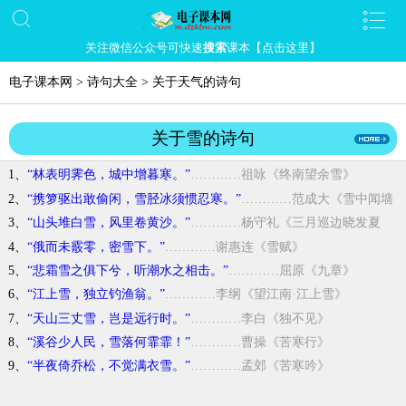
关注微信公众号可快速
搜索
课本【点击这里】
电子课本网
>
诗句大全
>
关于天气的诗句
关于雪的诗句
1、
“林表明霁色，城中增暮寒。”
…………祖咏《终南望余雪》
2、
“携箩驱出敢偷闲，雪胫冰须惯忍寒。”
…………范成大《雪中闻墙
外鬻鱼菜者求售之声甚苦有感》
3、
“山头堆白雪，风里卷黄沙。”
…………杨守礼《三月巡边晓发夏
城》
4、
“俄而未霰零，密雪下。”
…………谢惠连《雪赋》
5、
“悲霜雪之俱下兮，听潮水之相击。”
…………屈原《九章》
6、
“江上雪，独立钓渔翁。”
…………李纲《望江南·江上雪》
7、
“天山三丈雪，岂是远行时。”
…………李白《独不见》
8、
“溪谷少人民，雪落何霏霏！”
…………曹操《苦寒行》
9、
“半夜倚乔松，不觉满衣雪。”
…………孟郊《苦寒吟》