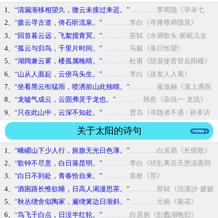
1、
“清漏渐移相望久，微云未接过来迟。”
…………李商隐《辛未七
夕》
2、
“拨云寻古道，倚石听流泉。”
…………李白《寻雍尊师隐居》
3、
“回首暮云远，飞絮搅青冥。”
…………苏轼《水调歌头·昵昵儿女
语》
4、
“孤云与归鸟，千里片时间。”
…………马戴《落日怅望》
5、
“湖阔兼云雾，楼孤属晚晴。”
…………杜甫《陪裴使君登岳阳楼》
6、
“山从人面起，云傍马头生。”
…………李白《送友人入蜀》
7、
“坐看黑云衔猛雨，喷洒前山此独晴。”
…………崔道融《溪上遇雨
二首》
8、
“龙嘘气成云，云固弗灵于龙也。”
…………韩愈《杂说一·龙说》
9、
“只在此山中，云深不知处。”
…………贾岛《寻隐者不遇 / 孙革访
羊尊师诗》
关于太阳的诗句
1、
“峨嵋山下少人行，旌旗无光日色薄。”
…………白居易《长恨歌》
2、
“歌钟不尽意，白日落昆明。”
…………李白《经乱离后天恩流夜郎
忆旧游书怀赠江夏韦太守良宰》
3、
“白日不到处，青春恰自来。”
…………袁枚《苔》
4、
“酒困路长惟欲睡，日高人渴漫思茶。”
…………苏轼《浣溪沙·簌簌
衣巾落枣花》
5、
“秋丛绕舍似陶家，遍绕篱边日渐斜。”
…………元稹《菊花》
6、
“鸟飞千白点，日没半红轮。”
…………白居易《彭蠡湖晚归》