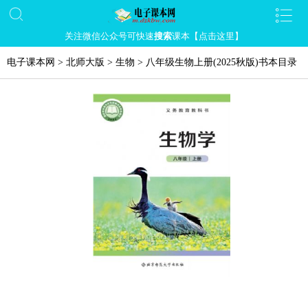
关注微信公众号可快速
搜索
课本【点击这里】
电子课本网
>
北师大版
>
生物
>
八年级生物上册(2025秋版)书本目录