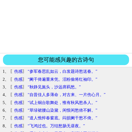
您可能感兴趣的古诗句
1、 〖
伤感
〗
“参军春思乱如云，白发题诗愁送春。”
2、 〖
伤感
〗
“阑干倚遍重来凭。泪粉偷将红袖印。”
3、 〖
伤感
〗
“秋静见旄头，沙远席羁愁。”
4、 〖
伤感
〗
“自昔佳人多薄命，对古来、一片伤心月。”
5、 〖
伤感
〗
“试上铜台歌舞处，惟有秋风愁杀人。”
6、 〖
伤感
〗
“草绿裙腰山染黛，闲恨闲愁侬不解。”
7、 〖
伤感
〗
“道人憔悴春窗底。闷损阑干愁不倚。”
8、 〖
伤感
〗
“飞鸿过也。万结愁肠无昼夜。”