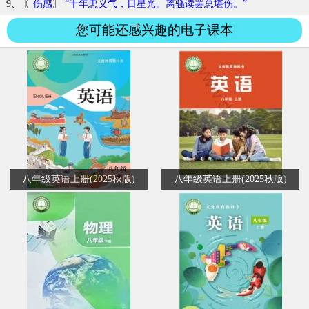
9、 〖
伤感
〗
“千年忠义气，日星光。离骚读罢总堪伤。”
您可能还感兴趣的电子课本
八年级英语上册(2025秋版)
八年级英语上册(2025秋版)