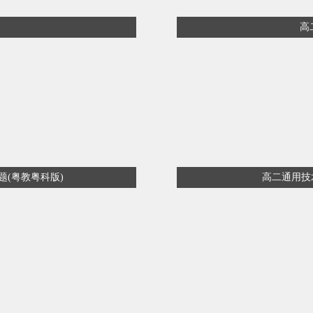
高
题(粤教粤科版)
高二通用技