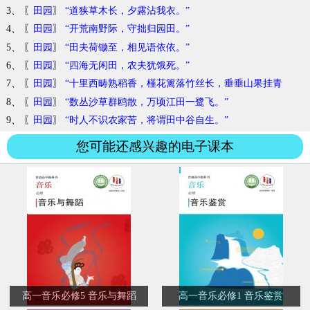
3、 〖
田园
〗
“道狭草木长，夕露沾我衣。”
4、 〖
田园
〗
“开荒南野际，守拙归园田。”
5、 〖
田园
〗
“田夫荷锄至，相见语依依。”
6、 〖
田园
〗
“四海无闲田，农夫犹饿死。”
7、 〖
田园
〗
“十里西畴熟稻香，槿花篱落竹丝长，垂垂山果挂青
黄。”
8、 〖
田园
〗
“数丛沙草群鸥散，万顷江田一鹭飞。”
9、 〖
田园
〗
“时人不识农家苦，将谓田中谷自生。”
您可能还感兴趣的电子课本
高一音乐必修5 音乐与舞蹈
高一音乐必修1 音乐鉴赏