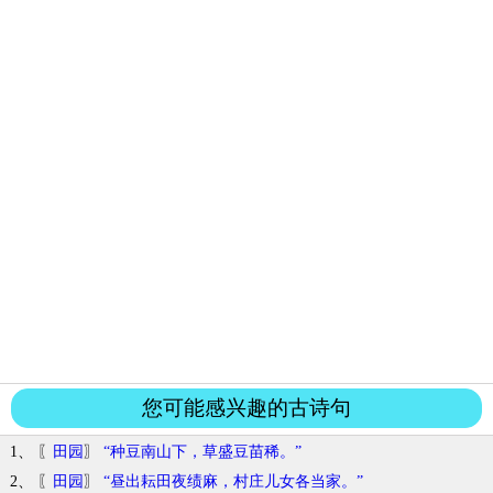
您可能感兴趣的古诗句
1、 〖
田园
〗
“种豆南山下，草盛豆苗稀。”
2、 〖
田园
〗
“昼出耘田夜绩麻，村庄儿女各当家。”