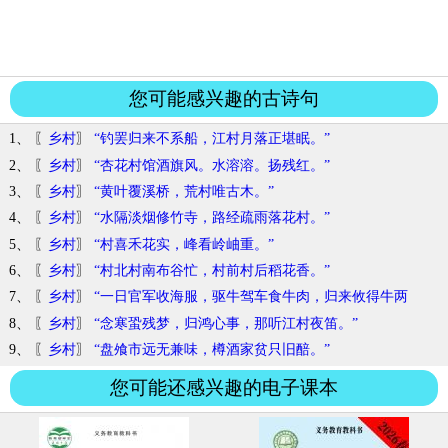
您可能感兴趣的古诗句
1、 〖
乡村
〗
“钓罢归来不系船，江村月落正堪眠。”
2、 〖
乡村
〗
“杏花村馆酒旗风。水溶溶。扬残红。”
3、 〖
乡村
〗
“黄叶覆溪桥，荒村唯古木。”
4、 〖
乡村
〗
“水隔淡烟修竹寺，路经疏雨落花村。”
5、 〖
乡村
〗
“村喜禾花实，峰看岭岫重。”
6、 〖
乡村
〗
“村北村南布谷忙，村前村后稻花香。”
7、 〖
乡村
〗
“一日官军收海服，驱牛驾车食牛肉，归来攸得牛两
角。”
8、 〖
乡村
〗
“念寒蛩残梦，归鸿心事，那听江村夜笛。”
9、 〖
乡村
〗
“盘飧市远无兼味，樽酒家贫只旧醅。”
您可能还感兴趣的电子课本