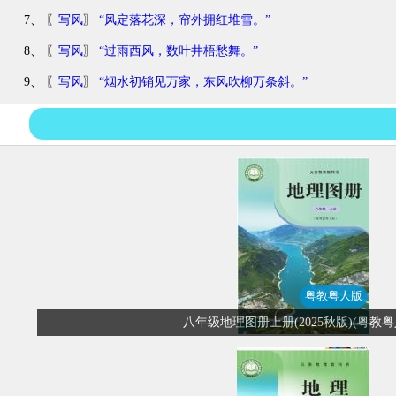
7、 〖
写风
〗
“风定落花深，帘外拥红堆雪。”
8、 〖
写风
〗
“过雨西风，数叶井梧愁舞。”
9、 〖
写风
〗
“烟水初销见万家，东风吹柳万条斜。”
粤教粤人版
八年级地理图册上册(2025秋版)(粤教粤