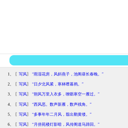
1、 〖
写风
〗
“雨湿花房，风斜燕子，池阁昼长春晚。”
2、 〖
写风
〗
“日夕北风紧，寒林噤暮鸦。”
3、 〖
写风
〗
“朔风万里入衣多，嘹呖寒空一雁过。”
4、 〖
写风
〗
“西风恶。数声新雁，数声残角。”
5、 〖
写风
〗
“多事年年二月风，翦出鹅黄缕。”
6、 〖
写风
〗
“月傍苑楼灯影暗，风传阁道马蹄回。”