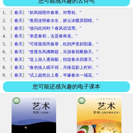
您可能感兴趣的古诗句
1、 〖
春天
〗
“斜风细雨作春寒。对尊前。”
2、 〖
春天
〗
“夜雨连明春水生，娇云浓暖弄阴晴。”
3、 〖
春天
〗
“借问此何时？春风语流莺。”
4、 〖
春天
〗
“来是春初，去是春将老。”
5、 〖
春天
〗
“可堪孤馆闭春寒，杜鹃声里斜阳暮。”
6、 〖
春天
〗
“曾逐东风拂舞筵，乐游春苑断肠天。”
7、 〖
春天
〗
“堤上游人逐画船，拍堤春水四垂天。”
8、 〖
春天
〗
“春色恼人眠不得，月移花影上栏杆。”
9、 〖
春天
〗
“试上超然台上看，半壕春水一城花。”
您可能还感兴趣的电子课本