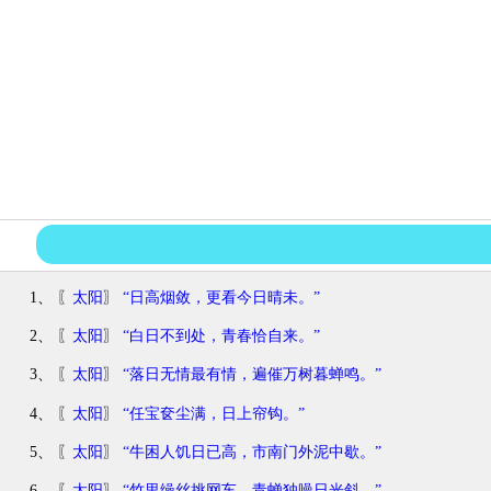
1、 〖
太阳
〗
“日高烟敛，更看今日晴未。”
2、 〖
太阳
〗
“白日不到处，青春恰自来。”
3、 〖
太阳
〗
“落日无情最有情，遍催万树暮蝉鸣。”
4、 〖
太阳
〗
“任宝奁尘满，日上帘钩。”
5、 〖
太阳
〗
“牛困人饥日已高，市南门外泥中歇。”
6、 〖
太阳
〗
“竹里缲丝挑网车，青蝉独噪日光斜。”