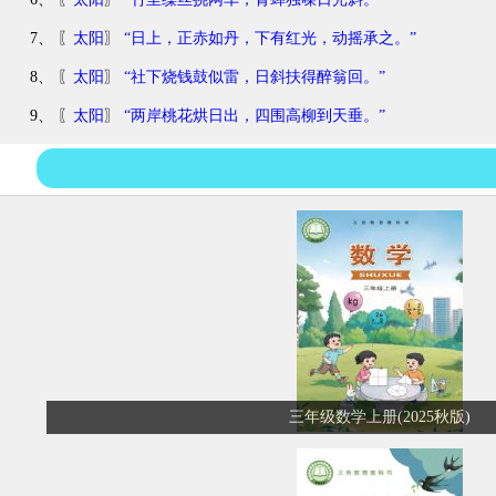
7、 〖
太阳
〗
“日上，正赤如丹，下有红光，动摇承之。”
8、 〖
太阳
〗
“社下烧钱鼓似雷，日斜扶得醉翁回。”
9、 〖
太阳
〗
“两岸桃花烘日出，四围高柳到天垂。”
三年级数学上册(2025秋版)