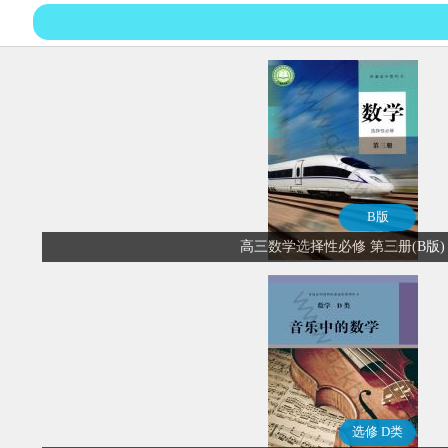
B版
高三数学选择性必修 第三册(B版)
选修 D类