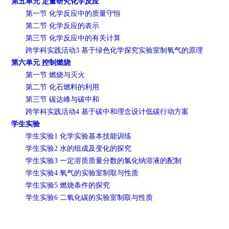
第五单元 定量研究化学反应
第一节 化学反应中的质量守恒
第二节 化学反应的表示
第三节 化学反应中的有关计算
跨学科实践活动3 基于绿色化学探究实验室制氧气的原理
第六单元 控制燃烧
第一节 燃烧与灭火
第二节 化石燃料的利用
第三节 碳达峰与碳中和
跨学科实践活动4 基于碳中和理念设计低碳行动方案
学生实验
学生实验1 化学实验基本技能训练
学生实验2 水的组成及变化的探究
学生实验3 一定溶质质量分数的氯化钠溶液的配制
学生实验4 氧气的实验室制取与性质
学生实验5 燃烧条件的探究
学生实验6 二氧化碳的实验室制取与性质