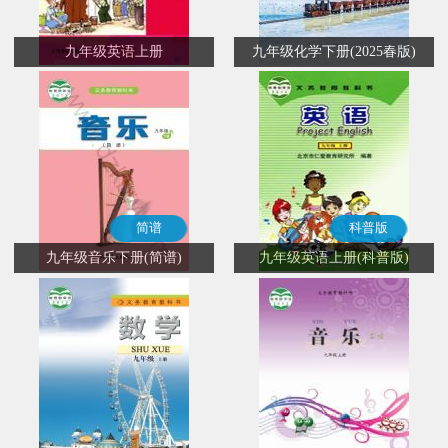
九年级英语上册
九年级化学下册(2025春版)
简谱
科普版
九年级音乐下册(简谱)
九年级英语上册(科普版)