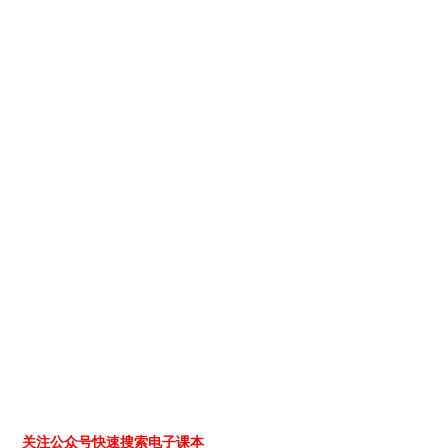
关注公众号快速搜索电子课本