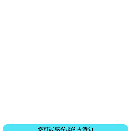
您可能感兴趣的古诗句