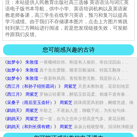
注：本站提供人民教育出版社高三选修 英语语法与词汇英
语电子版书本导航，供中小学、英语培训机构以及英语家
教老师备课，高三学生在线学习英语，预习和复习以提高
学习成绩。由于我们不存储课本图片，点击上方图片将跳
转到第三方网站进行阅读，若是您发现链接失效，可发邮
件跟我们反馈。
您可能感兴趣的古诗
《
如梦令
》
朱敦儒
一夜蟠桃吹坼。刚道有人偷折。幸自没踪由，...
《
如梦令
》
朱敦儒
真个先生爱睡。睡里百般滋味。转面又翻身，...
《
如梦令
》
朱敦儒
一夜新秋风雨。客恨客愁无数。我是卧云人，...
《
西江月（和孙子绍拒霜词）
》
周紫芝
天意未教秋老，花容刬地宜
霜。酒肌红软玉肌...
《
西江月
》
周紫芝
罗袖云轻雾薄，醉肌玉软花柔。相逢不道有春...
《
采桑子（雨后至玉壶轩）
》
周紫芝
跳珠雨罢风初静，阑槛凭虚。绛
阙清都。只在...
《
鹧鸪天
》
周紫芝
年歌之，不甚如人意，聊载于此，为长短句体...
《
鹧鸪天
》
周紫芝
前一首，自为之也年少登高意气多。黄花压帽...
《
鹧鸪天（和刘长孺有赠）
》
周紫芝
袅袅云梳晓髻堆。涓涓秋净眼波
回。旧家十二...