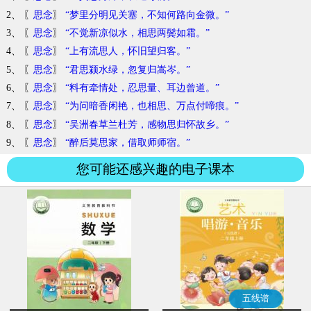
2、 〖
思念
〗
“梦里分明见关塞，不知何路向金微。”
3、 〖
思念
〗
“不觉新凉似水，相思两鬓如霜。”
4、 〖
思念
〗
“上有流思人，怀旧望归客。”
5、 〖
思念
〗
“君思颍水绿，忽复归嵩岑。”
6、 〖
思念
〗
“料有牵情处，忍思量、耳边曾道。”
7、 〖
思念
〗
“为问暗香闲艳，也相思、万点付啼痕。”
8、 〖
思念
〗
“吴洲春草兰杜芳，感物思归怀故乡。”
9、 〖
思念
〗
“醉后莫思家，借取师师宿。”
您可能还感兴趣的电子课本
五线谱