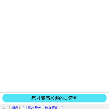
您可能感兴趣的古诗句
1、 〖
思念
〗
“且莫思身外，长近尊前。”