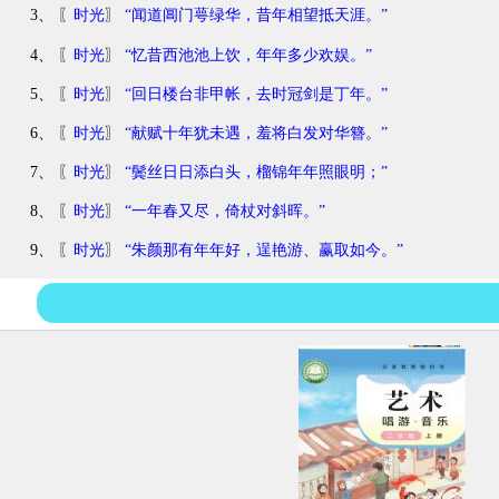
3、 〖
时光
〗
“闻道阊门萼绿华，昔年相望抵天涯。”
4、 〖
时光
〗
“忆昔西池池上饮，年年多少欢娱。”
5、 〖
时光
〗
“回日楼台非甲帐，去时冠剑是丁年。”
6、 〖
时光
〗
“献赋十年犹未遇，羞将白发对华簪。”
7、 〖
时光
〗
“鬓丝日日添白头，榴锦年年照眼明；”
8、 〖
时光
〗
“一年春又尽，倚杖对斜晖。”
9、 〖
时光
〗
“朱颜那有年年好，逞艳游、赢取如今。”