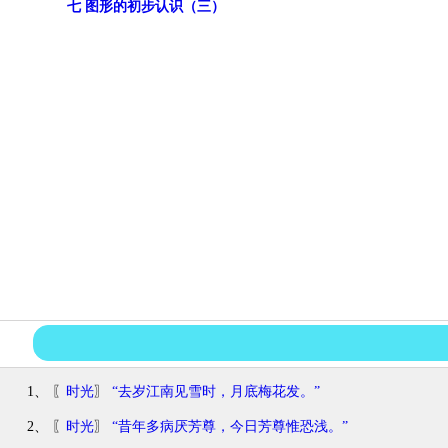
七 图形的初步认识（三）
1、 〖
时光
〗
“去岁江南见雪时，月底梅花发。”
2、 〖
时光
〗
“昔年多病厌芳尊，今日芳尊惟恐浅。”