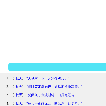
1、 〖
秋天
〗
“天秋木叶下，月冷莎鸡悲。”
2、 〖
秋天
〗
“凉叶萧萧散雨声，虚堂淅淅掩霜清。”
3、 〖
秋天
〗
“凭阑久，金波渐转，白露点苍苔。”
4、 〖
秋天
〗
“秋天一夜静无云，断续鸿声到晓闻。”