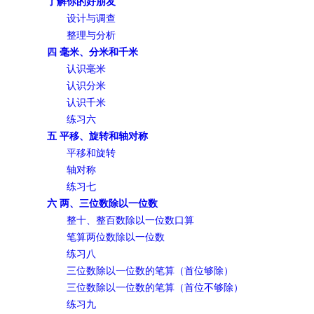
了解你的好朋友
设计与调查
整理与分析
四 毫米、分米和千米
认识毫米
认识分米
认识千米
练习六
五 平移、旋转和轴对称
平移和旋转
轴对称
练习七
六 两、三位数除以一位数
整十、整百数除以一位数口算
笔算两位数除以一位数
练习八
三位数除以一位数的笔算（首位够除）
三位数除以一位数的笔算（首位不够除）
练习九