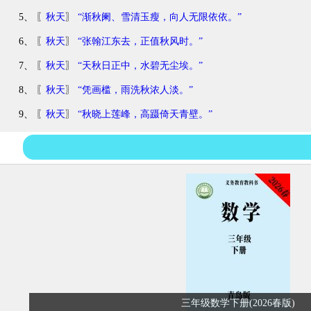
5、 〖
秋天
〗
“渐秋阑、雪清玉瘦，向人无限依依。”
6、 〖
秋天
〗
“张翰江东去，正值秋风时。”
7、 〖
秋天
〗
“天秋日正中，水碧无尘埃。”
8、 〖
秋天
〗
“凭画槛，雨洗秋浓人淡。”
9、 〖
秋天
〗
“秋晓上莲峰，高蹑倚天青壁。”
三年级数学下册(2026春版)