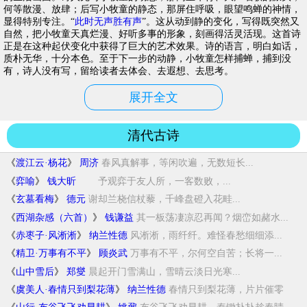
何等散漫、放肆；后写小牧童的静态，那屏住呼吸，眼望鸣蝉的神情，
显得特别专注。“
此时无声胜有声
”。这从动到静的变化，写得既突然又
自然，把小牧童天真烂漫、好听多事的形象，刻画得活灵活现。这首诗
正是在这种起伏变化中获得了巨大的艺术效果。诗的语言，明白如话，
质朴无华，十分本色。至于下一步的动静，小牧童怎样捕蝉，捕到没
有，诗人没有写，留给读者去体会、去遐想、去思考。
展开全文
清代古诗
《
渡江云·杨花
》
周济
春风真解事，等闲吹遍，无数短长...
《
弈喻
》
钱大昕
予观弈于友人所，一客数败，...
《
玄墓看梅
》
德元
谢却兰桡信杖藜，千峰盘磴入花畦...
《
西湖杂感（六首）
》
钱谦益
其一板荡凄凉忍再闻？烟峦如赭水...
《
赤枣子·风淅淅
》
纳兰性德
风淅淅，雨纤纤。难怪春愁细细添...
《
精卫·万事有不平
》
顾炎武
万事有不平，尔何空自苦；长将一...
《
山中雪后
》
郑燮
晨起开门雪满山，雪晴云淡日光寒...
《
虞美人·春情只到梨花薄
》
纳兰性德
春情只到梨花薄，片片催零
落。夕...