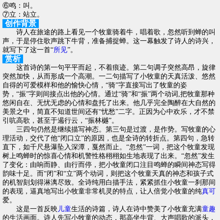
⑥鸣：叫。
⑦立：站立。
创作背景
诗人在旅途的路上看见一个牧童骑着牛，唱着歌，忽然听到蝉的叫
声，于是停住歌声跳下牛背，准备捕捉蝉。这一幕触发了诗人的诗兴，
就写下了这一首“
所见
”。
赏析
这首诗的第一句平平而起，不着痕迹。第二句调子突然高昂，旋律
突然加快，从而形成一个高潮。一二句描写了小牧童的天真活泼、悠然
自得的可爱模样和他的愉快心情，“骑”字直接写出了牧童的姿
势，“振”字则间接点出他的心情。通过“骑”和“振”两个动词,把牧童那种
悠闲自在、无忧无虑的心情和盘托了出来。他几乎完全陶醉在大自然的
美景之中，简直不知道世间还有“忧愁”二字。正因为心中欢乐，才不禁
引吭高歌，甚至于遏行云，“振林樾”。
三四句仍然是继续描写神态。第三句是过渡，是作势。写牧童的心
理活动，交代了他“闭口立”的原因，也是全诗的转折点。第四句，急转
直下，如千尺悬瀑坠入深潭，戛然而止。“忽然”一词，把这个牧童发现
树上鸣蝉时的惊喜心情和机警性格栩栩如生地表现了出来。“忽然”发生
了变化：由响而静、由行而停，把小牧童闭口注目鸣蝉的瞬间神态写得
韵味十足。而“闭”和“立”两个动词，则把这个牧童天真的神态和孩子式
的机智刻划得淋漓尽致。全诗纯用白描手法，紧紧抓住小牧童一刹那间
的表现，逼真地写出小牧童非常机灵的特点，让人倍觉小牧童的纯
真可
爱。
这是一首反映
儿童
生活的诗篇，诗人在诗中赞美了小牧童充满
童趣
的生活画面。诗人先写小牧童的动态，那高坐牛背、大声唱歌的派头，