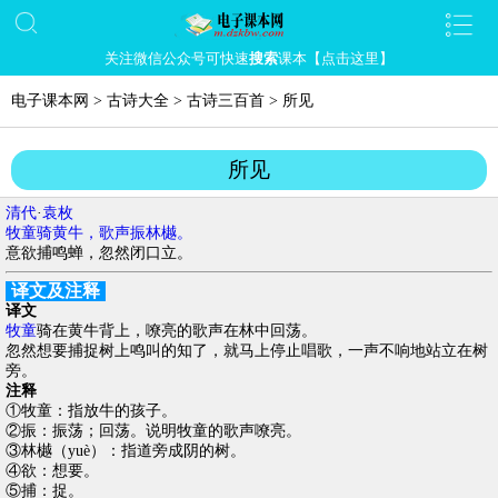
关注微信公众号可快速
搜索
课本【点击这里】
电子课本网
>
古诗大全
>
古诗三百首
>
所见
所见
清代
·
袁枚
牧童骑黄牛，歌声振林樾。
意欲捕鸣蝉，忽然闭口立。
译文及注释
译文
牧童
骑在黄牛背上，嘹亮的歌声在林中回荡。
忽然想要捕捉树上鸣叫的知了，就马上停止唱歌，一声不响地站立在树
旁。
注释
①牧童：指放牛的孩子。
②振：振荡；回荡。说明牧童的歌声嘹亮。
③林樾（yuè）：指道旁成阴的树。
④欲：想要。
⑤捕：捉。