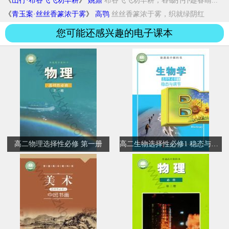
《
山行·布谷飞飞劝早耕
》
姚鼐
布谷飞飞劝早耕，舂锄扑扑趁春睛...
《
青玉案·丝丝香篆浓于雾
》
高鹗
丝丝香篆浓于雾，织就绿阴红
雨。...
您可能还感兴趣的电子课本
高二物理选择性必修 第一册
高二生物选择性必修1 稳态与调节