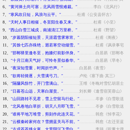
一》
6、
“黄河捧土尚可塞，北风雨雪恨难裁。”
…………李白《北风行》
7、
“寒风吹日短，风浪与云平。”
…………杜甫《公安县怀古》
8、
“天时人事日相催，冬至阳生春又来。”
…………杜甫《小至》
9、
“西山白雪三城戍，南浦清江万里桥。”
…………杜甫《野望》
10、
“岁暮阴阳催短景，天涯霜雪霁寒宵。”
…………杜甫《阁夜》
11、
“其馀七匹亦殊绝，迥若寒空动烟雪。”
…………杜甫《讽录事宅
观曹将军画马图》
12、
“邯郸驿里逢冬至，抱膝灯前影伴身。”
…………白居易《邯郸冬
至夜思家》
13、
“十月江南天气好，可怜冬景似春华。”
…………白居易《早冬》
14、
“夜深知雪重，时闻折竹声。”
…………白居易《夜雪》
15、
“欲将轻骑逐，大雪满弓刀。”
…………卢纶《塞下曲·其三》
16、
“隔牖风惊竹，开门雪满山。”
…………王维《冬晚对雪忆胡居士
家》
17、
“日暮苍山远，天寒白屋贫。”
…………刘长卿《逢雪宿芙蓉山》
18、
“山回路转不见君，雪上空留马行处。”
…………岑参《白雪歌送
武判官归京》
19、
“北风卷地白草折，胡天八月即飞雪。”
…………岑参《白雪歌送
武判官归京》
20、
“谁将平地万堆雪，剪刻作此连天花。”
…………韩愈《悼李花》
21、
“云横秦岭家何在？雪拥蓝关马不前。”
…………韩愈《左迁至蓝
关示侄孙湘》
22、
“古戍苍苍烽火寒，大荒阴沉飞雪白。”
…………李颀《听董大弹