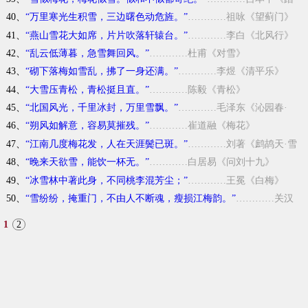
莎行》
40、
“万里寒光生积雪，三边曙色动危旌。”
…………祖咏《望蓟门》
41、
“燕山雪花大如席，片片吹落轩辕台。”
…………李白《北风行》
42、
“乱云低薄暮，急雪舞回风。”
…………杜甫《对雪》
43、
“砌下落梅如雪乱，拂了一身还满。”
…………李煜《清平乐》
44、
“大雪压青松，青松挺且直。”
…………陈毅《青松》
45、
“北国风光，千里冰封，万里雪飘。”
…………毛泽东《沁园春·
雪》
46、
“朔风如解意，容易莫摧残。”
…………崔道融《梅花》
47、
“江南几度梅花发，人在天涯鬓已斑。”
…………刘著《鹧鸪天·雪
照山城玉指寒》
48、
“晚来天欲雪，能饮一杯无。”
…………白居易《问刘十九》
49、
“冰雪林中著此身，不同桃李混芳尘；”
…………王冕《白梅》
50、
“雪纷纷，掩重门，不由人不断魂，瘦损江梅韵。”
…………关汉
卿《大德歌·冬》
1
2