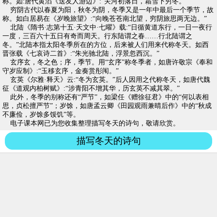
称。如:唐代黄滔《送友人游边》:“关河初落日，霜雪下穷冬。”
穷阴古代以春夏为阳，秋冬为阴，冬季又是一年中最后一个季节，故
称。如白居易在《岁晚旅望》:“向晚苍苍南北望，穷阴旅思两无边。”
北陆《隋书·志第十五·天文中·七曜》载:“日循黄道东行，一日一夜行
一度，三百六十五日有奇而周天。行东陆谓之春……行北陆谓之
冬。”北陆本指太阳冬季所在的方位，后来被人们用来代称冬天。如西
晋张载《七哀诗二首》:“朱光驰北陆，浮景忽西沉。”
玄序玄，冬之色；序，季节。用“玄序”称冬季者，如唐许敬宗《奉和
守岁应制》:“玉移玄序，金奏赏彤闱。”
玄英《尔雅·释天》云:“冬为玄英。”后人因用之代称冬天，如唐代魏
征《道观内柏树赋》:“涉青阳不增其华，历玄英不减其翠。”
此外，冬季的别称还有“严节”，如梁任《赠徐征君》中的“何以表相
思，贞松擅严节”；岁馀，如唐孟云卿《田园观雨兼晴后作》中的“秋成
不廉俭，岁馀多馁饥”等。
电子课本网已为您收集整理描写冬天的诗句，敬请欣赏。
描写冬天的诗句