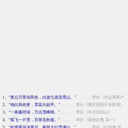
1、
“黄云万里动风色，白波九道流雪山。”
…………李白《庐山谣寄卢
侍御虚舟》
2、
“地白风色寒，雪花大如手。”
…………李白《嘲王历阳不肯饮酒》
3、
“一条藤径绿，万点雪峰晴。”
…………李白《冬日归旧山》
4、
“孤飞一片雪，百里见秋毫。”
…………李白《观放白鹰·其一》
5、
“欲渡黄河冰塞川，将登太行雪满山。”
…………李白《行路难·其