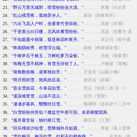
胡笳兼寄语弄房给事》
23、
“野云万里无城郭，雨雪纷纷连大漠。”
…………李颀《古从军
行》
24、
“乱山残雪夜，孤烛异乡人。”
…………崔涂《除夜有怀》
25、
“六出飞花入户时，坐看青竹变琼枝。”
…………高骈《对雪》
26、
“千里黄云白日曛，北风吹雁雪纷纷。”
…………高适《别董大·其
一》
27、
“不知庭霰今朝落，疑是林花昨夜开。”
…………宋之问《苑中遇
雪应制》
28、
“终南阴岭秀，积雪浮云端。”
…………祖咏《终南望余雪》
29、
“千峰笋石千株玉，万树松萝万朵银。”
…………元稹《南秦雪》
30、
“有梅无雪不精神，有雪无诗俗了人。”
…………卢梅坡《雪梅》
31、
“墙角数枝梅，凌寒独自开。”
…………王安石《山园小梅》
32、
“明月照积雪，朔风劲且哀。”
…………谢灵运《岁暮》
33、
“昔去雪如花，今来花似雪。”
…………范云《别诗二首·其一》
34、
“溪深难受雪，山冻不流云。”
…………洪升《雪望》
35、
“凄凄岁暮风，翳翳经日雪。”
…………陶渊明《癸卯岁十二月中
作与从弟敬远》
36、
“白雪纷纷何所似？撒盐空中差可拟。未若柳絮因风
起。”
…………谢安《咏雪联句》
37、
“孤舟蓑笠翁，独钓寒江雪。”
…………柳宗元《江雪》
38、
“回乐烽前沙似雪，受降城外月如霜。”
…………李益《夜上受降
城闻笛》
39、
“雪似梅花，梅花似雪。似和不似都奇绝。”
…………吕本中《踏