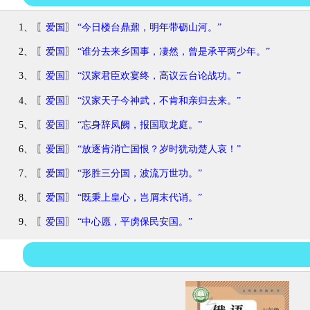
1、 〖
爱国
〗
“今日楼台鼎鼐，明年带砺山河。”
2、 〖
爱国
〗
“谁分去来乡国事，凄然，曾是承平两少年。”
3、 〖
爱国
〗
“汉家君臣欢宴终，高议云台论战功。”
4、 〖
爱国
〗
“汉家天子今神武，不肯和亲归去来。”
5、 〖
爱国
〗
“忘身辞凤阙，报国取龙庭。”
6、 〖
爱国
〗
“放逐肯消亡国恨？岁时犹动楚人哀！”
7、 〖
爱国
〗
“形胜三分国，波流万世功。”
8、 〖
爱国
〗
“既秉上皇心，岂屑末代诮。”
9、 〖
爱国
〗
“中心愿，平虏保民安国。”