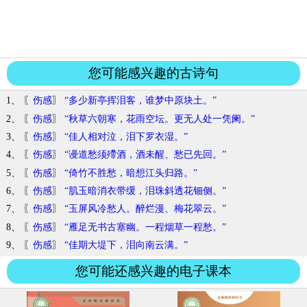
您可能感兴趣的古诗句
1、 〖
伤感
〗
“多少新亭挥泪客，谁梦中原块土。”
2、 〖
伤感
〗
“秋草六朝寒，花雨空坛。更无人处一凭阑。”
3、 〖
伤感
〗
“佳人相对泣，泪下罗衣湿。”
4、 〖
伤感
〗
“谩道愁须殢酒，酒未醒、愁已先回。”
5、 〖
伤感
〗
“倚竹不胜愁，暗想江头归路。”
6、 〖
伤感
〗
“肌玉暗消衣带缓，泪珠斜透花钿侧。”
7、 〖
伤感
〗
“玉屏风冷愁人。醉烂漫、梅花翠云。”
8、 〖
伤感
〗
“雁足无书古塞幽。一程烟草一程愁。”
9、 〖
伤感
〗
“佳期大堤下，泪向南云满。”
您可能还感兴趣的电子课本