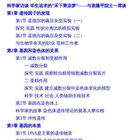
科学家访谈 毕生追求的“禾下乘凉梦”——与袁隆平院士一席谈
第1章 遗传因子的发现
第1节 孟德尔的豌豆杂交实验（一）
探究·实践 性状分离比的模拟实验
第2节 孟德尔的豌豆杂交实验（二）
与生物学有关的职业 育种工作者
第2章 基因和染色体的关系
第1节 减数分裂和受精作用
一 减数分裂
探究·实践 观察蝗虫精母细胞减数分裂装片
二 受精作用
探究·实践 建立减数分裂中染色体变化的模型
科学·技术·社会 人类辅助生殖技术
第2节 基因在染色体上
科学家的故事 染色体遗传理论的奠基人摩尔根
第3节 伴性遗传
第3章 基因的本质
第1节 DNA是主要的遗传物质