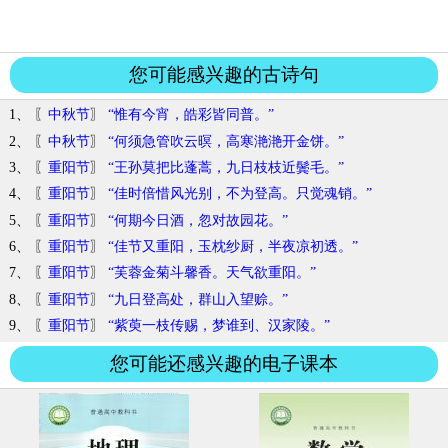
您可能感兴趣的古诗句
1、 〖
中秋节
〗
“惟有今宵，皓彩皆同普。”
2、 〖
中秋节
〗
“何须急管吹云暝，高寒滟滟开金饼。”
3、 〖
重阳节
〗
“王孙莫把比蓬蒿，九日枝枝近鬓毛。”
4、 〖
重阳节
〗
“佳时倍惜风光别，不为登高。只觉魂销。”
5、 〖
重阳节
〗
“何期今日酒，忽对故园花。”
6、 〖
重阳节
〗
“佳节又重阳，玉枕纱厨，半夜凉初透。”
7、 〖
重阳节
〗
“芙蓉金菊斗馨香。天气欲重阳。”
8、 〖
重阳节
〗
“九日登高处，群山入望赊。”
9、 〖
重阳节
〗
“紫萸一枝传赐，梦谁到、汉家陵。”
您可能还感兴趣的电子课本