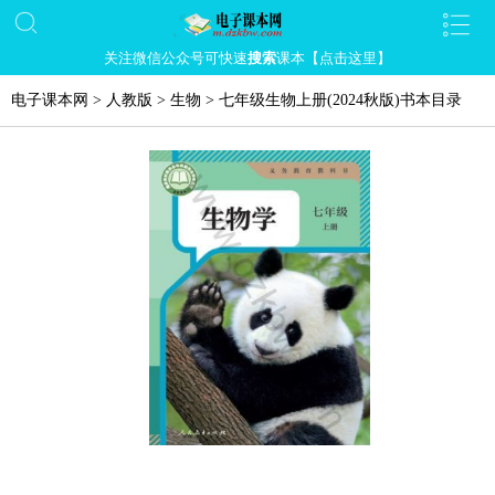
关注微信公众号可快速
搜索
课本【点击这里】
电子课本网
>
人教版
>
生物
>
七年级生物上册(2024秋版)书本目录