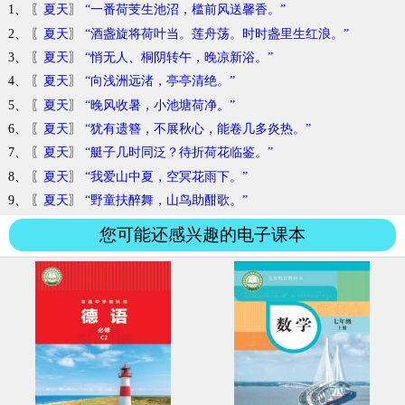
1、 〖
夏天
〗
“一番荷芰生池沼，槛前风送馨香。”
2、 〖
夏天
〗
“酒盏旋将荷叶当。莲舟荡。时时盏里生红浪。”
3、 〖
夏天
〗
“悄无人、桐阴转午，晚凉新浴。”
4、 〖
夏天
〗
“向浅洲远渚，亭亭清绝。”
5、 〖
夏天
〗
“晚风收暑，小池塘荷净。”
6、 〖
夏天
〗
“犹有遗簪，不展秋心，能卷几多炎热。”
7、 〖
夏天
〗
“艇子几时同泛？待折荷花临鉴。”
8、 〖
夏天
〗
“我爱山中夏，空冥花雨下。”
9、 〖
夏天
〗
“野童扶醉舞，山鸟助酣歌。”
您可能还感兴趣的电子课本