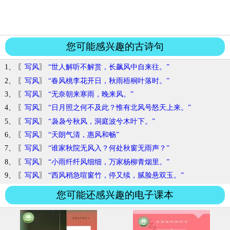
您可能感兴趣的古诗句
1、 〖
写风
〗
“世人解听不解赏，长飙风中自来往。”
2、 〖
写风
〗
“春风桃李花开日，秋雨梧桐叶落时。”
3、 〖
写风
〗
“无奈朝来寒雨，晚来风。”
4、 〖
写风
〗
“日月照之何不及此？惟有北风号怒天上来。”
5、 〖
写风
〗
“袅袅兮秋风，洞庭波兮木叶下。”
6、 〖
写风
〗
“天朗气清，惠风和畅”
7、 〖
写风
〗
“谁家秋院无风入？何处秋窗无雨声？”
8、 〖
写风
〗
“小雨纤纤风细细，万家杨柳青烟里。”
9、 〖
写风
〗
“西风稍急喧窗竹，停又续，腻脸悬双玉。”
您可能还感兴趣的电子课本