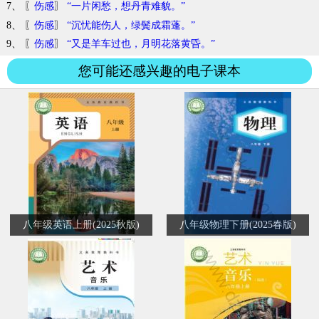
7、 〖
伤感
〗
“一片闲愁，想丹青难貌。”
8、 〖
伤感
〗
“沉忧能伤人，绿鬓成霜蓬。”
9、 〖
伤感
〗
“又是羊车过也，月明花落黄昏。”
您可能还感兴趣的电子课本
八年级英语上册(2025秋版)
八年级物理下册(2025春版)