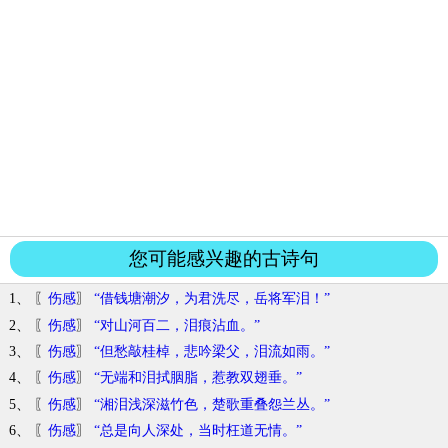
您可能感兴趣的古诗句
1、 〖
伤感
〗
“借钱塘潮汐，为君洗尽，岳将军泪！”
2、 〖
伤感
〗
“对山河百二，泪痕沾血。”
3、 〖
伤感
〗
“但愁敲桂棹，悲吟梁父，泪流如雨。”
4、 〖
伤感
〗
“无端和泪拭胭脂，惹教双翅垂。”
5、 〖
伤感
〗
“湘泪浅深滋竹色，楚歌重叠怨兰丛。”
6、 〖
伤感
〗
“总是向人深处，当时枉道无情。”