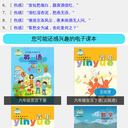
6、 〖
伤感
〗
“发短愁催白，颜衰酒借红。”
7、 〖
伤感
〗
“渐红湿杏泥，愁燕无语。”
8、 〖
伤感
〗
“倦游京洛风尘，夜来病酒无人问。”
9、 〖
伤感
〗
“客愁全为减，舍此复何之？”
您可能还感兴趣的电子课本
五线谱
六年级英语下册
六年级音乐下册(五线谱)