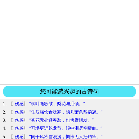
您可能感兴趣的古诗句
1、 〖
伤感
〗
“柳叶随歌皱，梨花与泪倾。”
2、 〖
伤感
〗
“佳辰强饮食犹寒，隐几萧条戴鹖冠。”
3、 〖
伤感
〗
“杏花无处避春愁，也傍野烟发。”
4、 〖
伤感
〗
“可堪更近乾龙节。眼中泪尽空啼血。”
5、 〖
伤感
〗
“阑干风冷雪漫漫，惆怅无人把钓竿。”