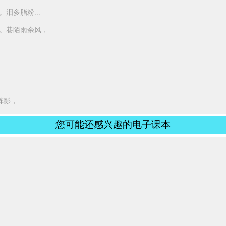
泪多脂粉...
巷陌雨余风，...
.
，...
您可能还感兴趣的电子课本