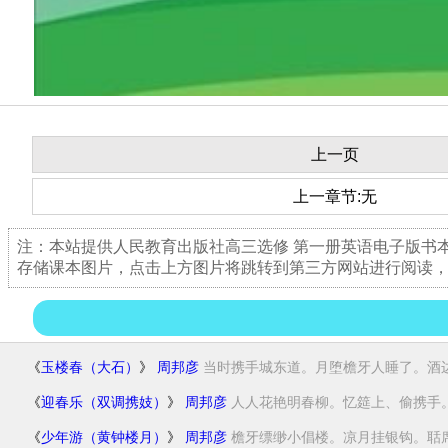
上一页
上一章节:无
注：本站提供人民教育出版社高三选修 第一册英语电子版书
存储课本图片，点击上方图片将跳转到第三方网站进行阅读
《
玉楼春（大石）
》
周邦彦
当时携手城东道。月堕檐牙人睡了。酒边难
《
迎春乐（双调携妓）
》
周邦彦
人人花艳明春柳。忆筵上、偷携手。趁
《
少年游（黄钟楼月）
》
周邦彦
檐牙缥缈小倡楼。凉月挂银钩。聒席笙