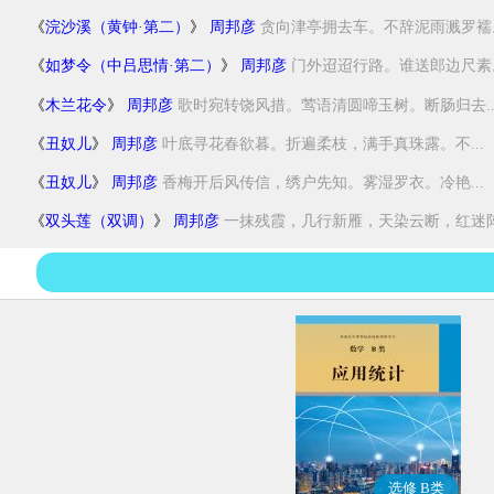
《
浣沙溪（黄钟·第二）
》
周邦彦
贪向津亭拥去车。不辞泥雨溅罗襦。
《
如梦令（中吕思情·第二）
》
周邦彦
门外迢迢行路。谁送郎边尺素。
《
木兰花令
》
周邦彦
歌时宛转饶风措。莺语清圆啼玉树。断肠归去..
《
丑奴儿
》
周邦彦
叶底寻花春欲暮。折遍柔枝，满手真珠露。不...
《
丑奴儿
》
周邦彦
香梅开后风传信，绣户先知。雾湿罗衣。冷艳...
《
双头莲（双调）
》
周邦彦
一抹残霞，几行新雁，天染云断，红迷阵影
选修 B类